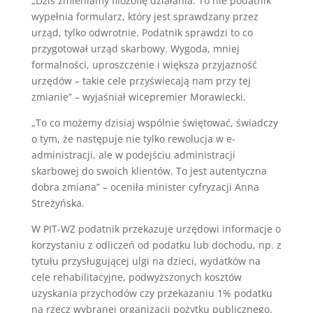
„Dziś zmieniamy filozofię działania. To nie podatnik
wypełnia formularz, który jest sprawdzany przez
urząd, tylko odwrotnie. Podatnik sprawdzi to co
przygotował urząd skarbowy. Wygoda, mniej
formalności, uproszczenie i większa przyjazność
urzędów – takie cele przyświecają nam przy tej
zmianie” – wyjaśniał wicepremier Morawiecki.
„To co możemy dzisiaj wspólnie świętować, świadczy
o tym, że następuje nie tylko rewolucja w e-
administracji, ale w podejściu administracji
skarbowej do swoich klientów. To jest autentyczna
dobra zmiana” – oceniła minister cyfryzacji Anna
Streżyńska.
W PIT-WZ podatnik przekazuje urzędowi informacje o
korzystaniu z odliczeń od podatku lub dochodu, np. z
tytułu przysługującej ulgi na dzieci, wydatków na
cele rehabilitacyjne, podwyższonych kosztów
uzyskania przychodów czy przekazaniu 1% podatku
na rzecz wybranej organizacji pożytku publicznego.